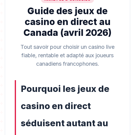
Guide des jeux de
casino en direct au
Canada (avril 2026)
Tout savoir pour choisir un casino live
fiable, rentable et adapté aux joueurs
canadiens francophones.
Pourquoi les jeux de
casino en direct
séduisent autant au