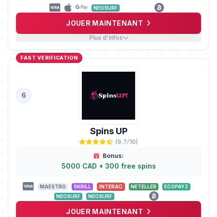
NEOSURF
MIFINITY
JOUER MAINTENANT
Plus d'infos
FAST VERIFICATION
POURQUOI ON L’AIME
RTP: 96%
Min Deposit: $20
Payout speed: 1–6 hours
6
Casino Games: 6000+
BON À SAVOIR
Spins UP
Some users report delayed support issues
(9.7/10)
Bonus:
5000 CAD + 300 free spins
MAESTRO
SKRILL
INTERAC
NETELLER
ECOPAYZ
NEOSURF
NEOSURF
MIFINITY
JOUER MAINTENANT