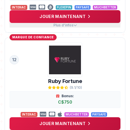
INTERAC
FLEXEPIN
PAYSAFE
MUCHBETTER
JOUER MAINTENANT
Plus d'infos
MARQUE DE CONFIANCE
POURQUOI ON L’AIME
RTP: 97%
Min Deposit: C$10
Payout speed: 24 hours
12
Casino Games: 600+
BON À SAVOIR
Ruby Fortune
Smaller welcome bonus
(9.1/10)
Bonus:
C$750
INTERAC
MUCHBETTER
PAYSAFE
JOUER MAINTENANT