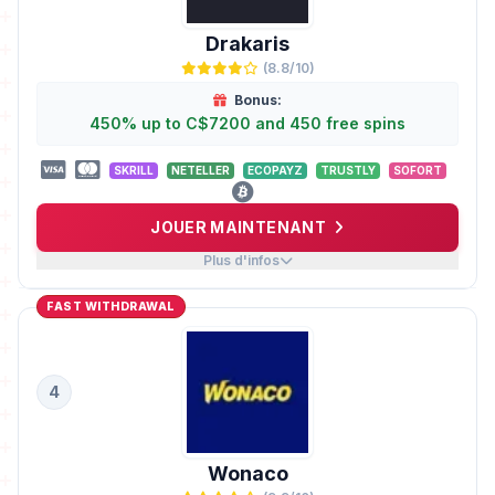
BON À SAVOIR
Drakaris
40x wagering
(8.8/10)
Bonus:
450% up to C$7200 and 450 free spins
SKRILL
NETELLER
ECOPAYZ
TRUSTLY
SOFORT
JOUER MAINTENANT
Plus d'infos
FAST WITHDRAWAL
POURQUOI ON L’AIME
Min Deposit: C$20
Payout speed: 1-3 days
Casino Games: 5000+
4
BON À SAVOIR
Few bonus options
Wonaco