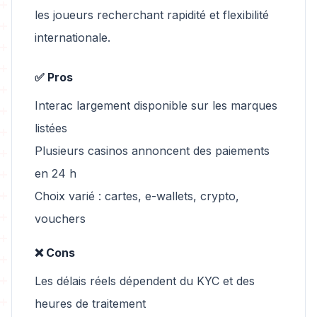
les joueurs recherchant rapidité et flexibilité
internationale.
✅ Pros
Interac largement disponible sur les marques
listées
Plusieurs casinos annoncent des paiements
en 24 h
Choix varié : cartes, e-wallets, crypto,
vouchers
❌ Cons
Les délais réels dépendent du KYC et des
heures de traitement