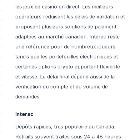
les jeux de casino en direct. Les meilleurs
opérateurs réduisent les délais de validation et
proposent plusieurs solutions de paiement
adaptées au marché canadien. Interac reste
une référence pour de nombreux joueurs,
tandis que les portefeuilles électroniques et
certaines options crypto apportent flexibilité
et vitesse. Le délai final dépend aussi de la
vérification du compte et du volume de
demandes.
Interac
Dépôts rapides, très populaire au Canada.
Retraits souvent traités sous 24 à 48 heures