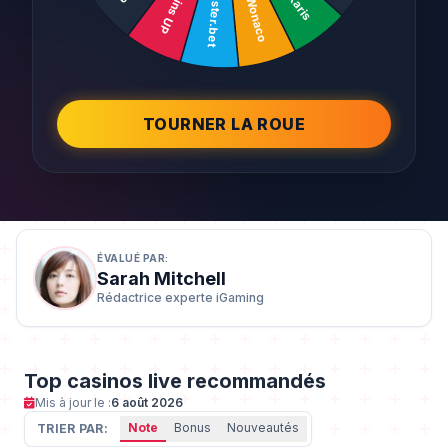
TOURNER LA ROUE
ÉVALUÉ PAR:
Sarah Mitchell
Rédactrice experte iGaming
Top casinos live recommandés
Mis à jour le :
6 août 2026
Note
Bonus
Nouveautés
TRIER PAR: