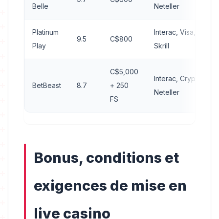
Belle
Neteller
Platinum
Interac, Visa,
9.5
C$800
Play
Skrill
C$5,000
Interac, Crypto,
BetBeast
8.7
+ 250
Neteller
FS
Bonus, conditions et
exigences de mise en
live casino