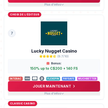
Plus d'infos
CHOIX DE L’ÉDITEUR
POURQUOI ON L’AIME
RTP: 97%
Min Deposit: $20
Payout speed: 1–24 hours
7
Casino Games: 6000+
BON À SAVOIR
Lucky Nugget Casino
Withdrawal limits may be restrictive for high rollers
(9.7/10)
Bonus:
150% up to C$200 + 140 FS
INTERAC
FLEXEPIN
PAYSAFE
MUCHBETTER
JOUER MAINTENANT
Plus d'infos
CLASSIC CASINO
POURQUOI ON L’AIME